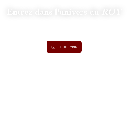
Entrez dans l'univers du
ROY
Suivez
@lamaisonduroy
pour être informé des dernières
actualités et collections.
DÉCOUVRIR