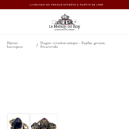
LIVRAISON EN FRANCE OFFERTE À PARTIR DE 150€
0
Bijoux
Bague création unique - Saphir, grenat,
/
baroques
Swarovski