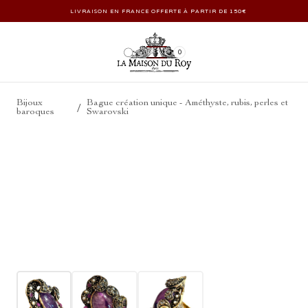
LIVRAISON EN FRANCE OFFERTE À PARTIR DE 150€
0
Bijoux
Bague création unique - Améthyste, rubis, perles et
/
baroques
Swarovski