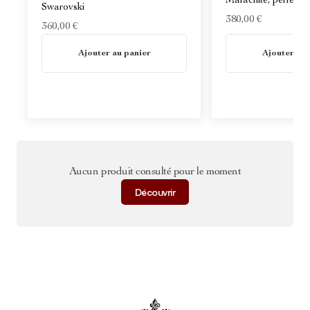
Malachite, perles e
Swarovski
380,00 €
360,00 €
En stock
En stock
Ajouter au panier
Ajouter au 
Aucun produit consulté pour le moment
Découvrir