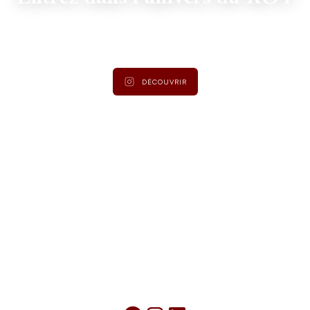
Suivez
@lamaisonduroy
pour être informé des dernières
actualités et collections.
DÉCOUVRIR