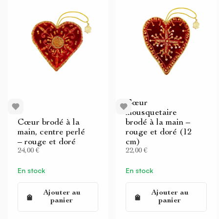
Cœur
mousquetaire
Cœur brodé à la
brodé à la main –
main, centre perlé
rouge et doré (12
– rouge et doré
cm)
24,00 €
22,00 €
En stock
En stock
Ajouter au
Ajouter au
panier
panier