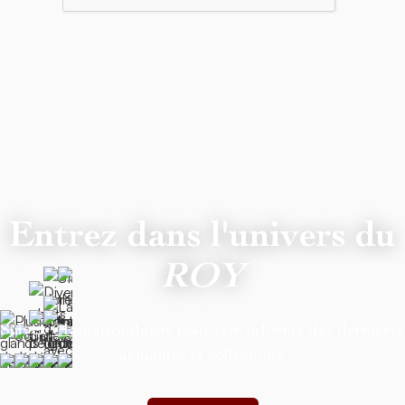
Entrez dans l'univers du
ROY
Suivez
@lamaisonduroy
pour être informé des dernière
actualités et collections.