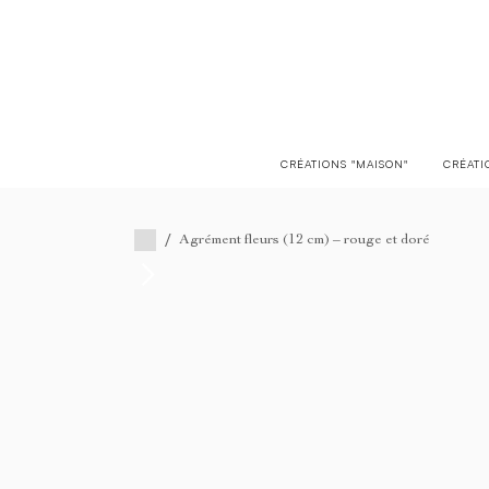
LIVRAISON EN FRANCE OFFERTE À PARTIR DE 150€
CRÉATIONS "MAISON"
CRÉATI
/
Agrément fleurs (12 cm) – rouge et doré