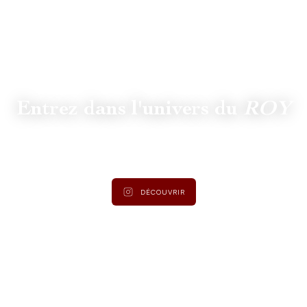
Entrez dans l'univers du
ROY
Suivez
@lamaisonduroy
pour être informé des dernières
actualités et collections.
DÉCOUVRIR